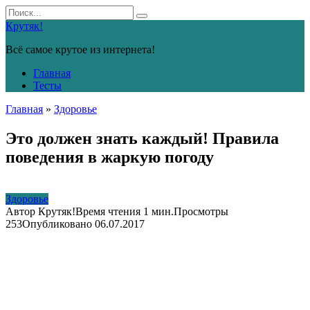
Перейти
Search
к
for:
Крутяк!
контенту
Всё самое крутое из интернета!
Главная
Тесты
Главная
»
Здоровье
Это должен знать каждый! Правила
поведения в жаркую погоду
Здоровье
Автор
Крутяк!
Время чтения
1 мин.
Просмотры
253
Опубликовано
06.07.2017