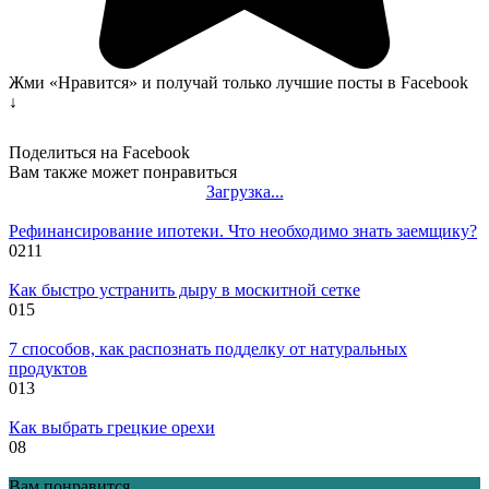
Жми «Нравится» и получай только лучшие посты в Facebook
↓
Поделиться на Facebook
Вам также может понравиться
Загрузка...
Рефинансирование ипотеки. Что необходимо знать заемщику?
0
211
Как быстро устранить дыру в москитной сетке
0
15
7 способов, как распознать подделку от натуральных
продуктов
0
13
Как выбрать грецкие орехи
0
8
Вам понравится