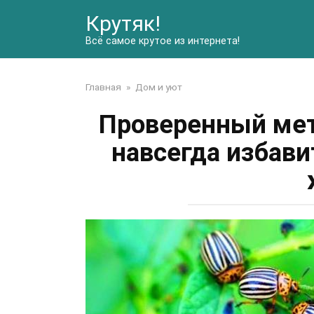
Перейти
Крутяк!
к
контенту
Всё самое крутое из интернета!
Главная
»
Дом и уют
Проверенный мет
навсегда избави