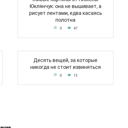
Юклянчук: она не вышивает, а
рисует лентами, едва касаясь
полотна
0
47
Десять вещей, за которые
никогда не стоит извиняться
0
13
шение