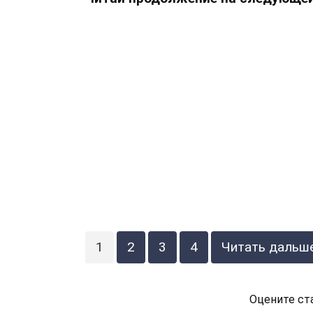
1
2
3
4
Читать дальш
Оцените ст