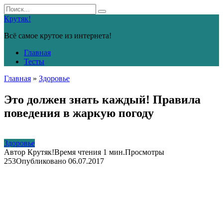
Перейти
Search
к
for:
Крутяк!
контенту
Всё самое крутое из интернета!
Главная
Тесты
Главная
»
Здоровье
Это должен знать каждый! Правила
поведения в жаркую погоду
Здоровье
Автор
Крутяк!
Время чтения
1 мин.
Просмотры
253
Опубликовано
06.07.2017