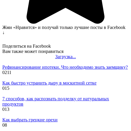
Жми «Нравится» и получай только лучшие посты в Facebook
↓
Поделиться на Facebook
Вам также может понравиться
Загрузка...
Рефинансирование ипотеки. Что необходимо знать заемщику?
0
211
Как быстро устранить дыру в москитной сетке
0
15
7 способов, как распознать подделку от натуральных
продуктов
0
13
Как выбрать грецкие орехи
0
8