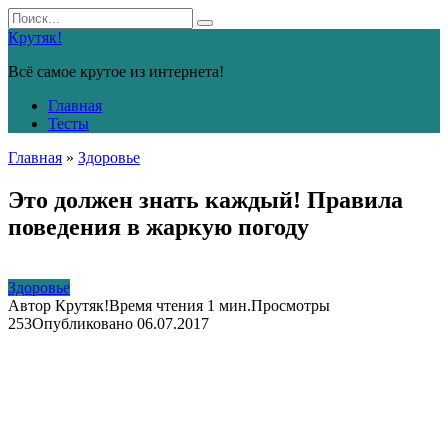
Перейти
Search
к
for:
Крутяк!
контенту
Всё самое крутое из интернета!
Главная
Тесты
Главная
»
Здоровье
Это должен знать каждый! Правила
поведения в жаркую погоду
Здоровье
Автор
Крутяк!
Время чтения
1 мин.
Просмотры
253
Опубликовано
06.07.2017