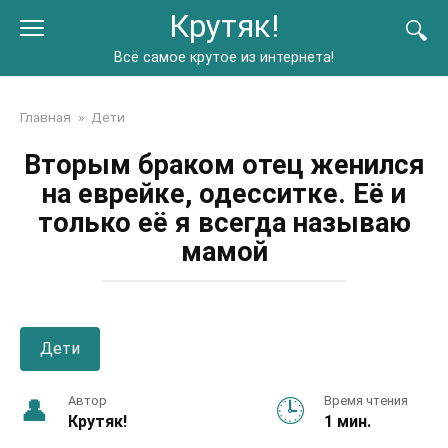
Перейти
Крутяк!
к
контенту
Всё самое крутое из интернета!
Главная
»
Дети
Вторым браком отец женился
на еврейке, одесситке. Её и
только её я всегда называю
мамой
Дети
Автор
Время чтения
Крутяк!
1 мин.