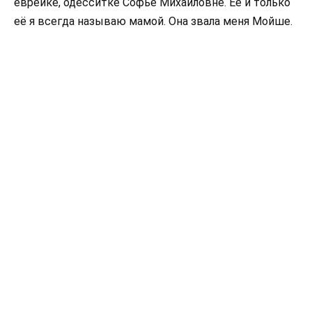
еврейке, одесситке Софье Михайловне. Её и только
её я всегда называю мамой. Она звала меня Мойше.