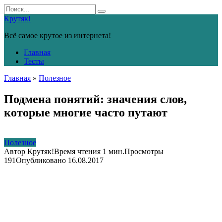
Перейти
Search
к
for:
Крутяк!
контенту
Всё самое крутое из интернета!
Главная
Тесты
Главная
»
Полезное
Подмена понятий: значения слов,
которые многие часто путают
Полезное
Автор
Крутяк!
Время чтения
1 мин.
Просмотры
191
Опубликовано
16.08.2017