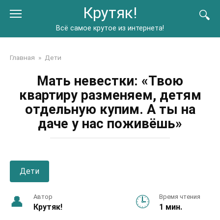
Перейти
Крутяк!
к
контенту
Всё самое крутое из интернета!
Главная
»
Дети
Мать невестки: «Твою
квартиру разменяем, детям
отдельную купим. А ты на
даче у нас поживёшь»
Дети
Автор
Время чтения
Крутяк!
1 мин.