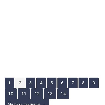
1
2
3
4
5
6
7
8
9
10
11
12
13
14
Читать дальше →