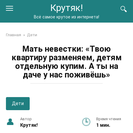
Перейти
Крутяк!
к
контенту
Всё самое крутое из интернета!
Главная
»
Дети
Мать невестки: «Твою
квартиру разменяем, детям
отдельную купим. А ты на
даче у нас поживёшь»
Дети
Автор
Время чтения
Крутяк!
1 мин.