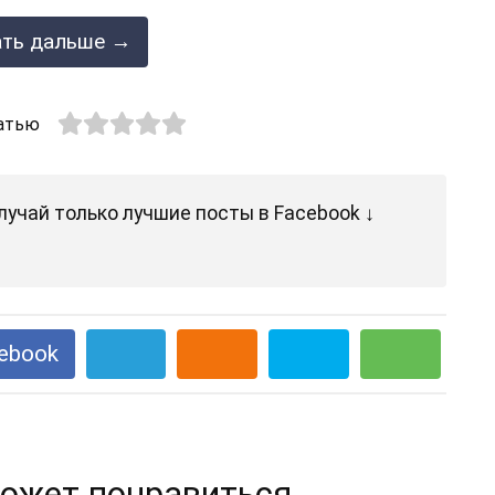
ать дальше →
атью
лучай только лучшие посты в Facebook ↓
ebook
ожет понравиться