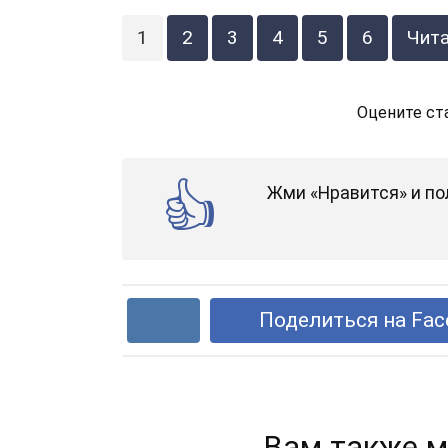
1
2
3
4
5
6
Чит
Оцените ст
Жми «Нравится» и по
Поделиться на Fac
Вам также м