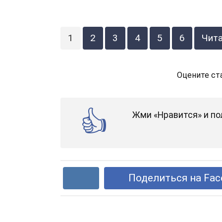
1
2
3
4
5
6
Чит
Оцените ст
Жми «Нравится» и по
Поделиться на Fac