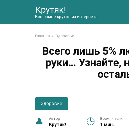
Перейти
Крутяк!
к
контенту
Всё самое крутое из интернета!
Главная
»
Здоровье
Всего лишь 5% л
руки… Узнайте, 
остал
Здоровье
Автор
Время чтения
Крутяк!
1 мин.