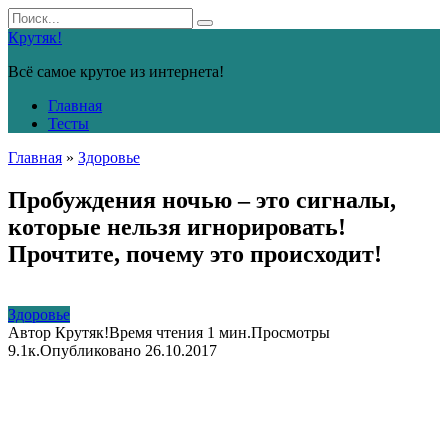
Перейти
Search
к
for:
Крутяк!
контенту
Всё самое крутое из интернета!
Главная
Тесты
Главная
»
Здоровье
Пробуждения ночью – это сигналы,
которые нельзя игнорировать!
Прочтите, почему это происходит!
Здоровье
Автор
Крутяк!
Время чтения
1 мин.
Просмотры
9.1к.
Опубликовано
26.10.2017