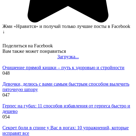
Жми «Нравится» и получай только лучшие посты в Facebook
↓
Поделиться на Facebook
Вам также может понравиться
Загрузка...
Очищение прямой кишки – путь к здоровью и стройности
0
48
Девочки, делюсь с вами самым быстрым способом вылечить
пяточную шпору
0
47
Герпес на губах: 11 способов избавления от герпеса быстро и
дешево
0
54
Секрет боли в спине у Вас в ногах: 10 упражнений, которые
исправят все