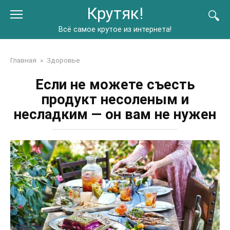
Перейти
Крутяк!
к
контенту
Всё самое крутое из интернета!
Главная
»
Здоровье
Если не можете съесть
продукт несоленым и
несладким — он вам не нужен