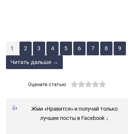
1
2
3
4
5
6
7
8
9
Читать дальше →
Оцените статью
Жми «Нравится» и получай только
лучшие посты в Facebook ↓