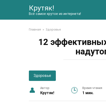
Перейти
Крутяк!
к
контенту
Всё самое крутое из интернета!
Главная
»
Здоровье
12 эффективных
надуто
Здоровье
Автор
Время чтения
Крутяк!
1 мин.