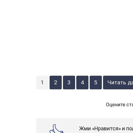
1
2
3
4
5
Читать д
Оцените ст
Жми «Нравится» и по