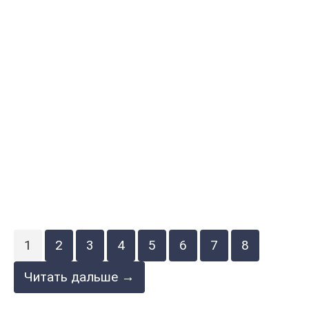
1
2
3
4
5
6
7
8
Читать дальше →