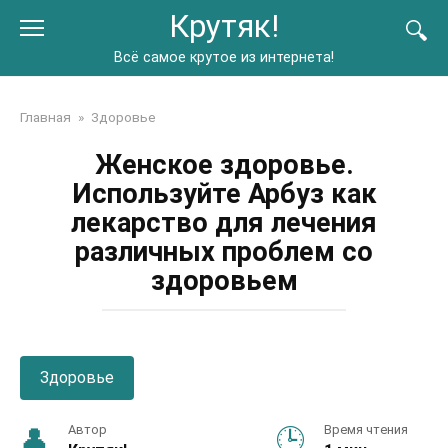
Перейти
Крутяк!
к
контенту
Всё самое крутое из интернета!
Главная
»
Здоровье
Женское здоровье.
Используйте Арбуз как
лекарство для лечения
различных проблем со
здоровьем
Здоровье
Автор
Время чтения