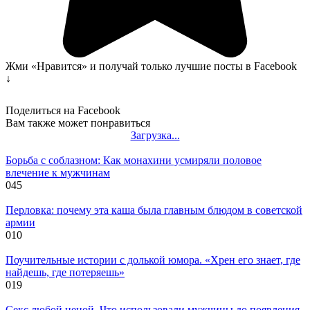
Жми «Нравится» и получай только лучшие посты в Facebook
↓
Поделиться на Facebook
Вам также может понравиться
Загрузка...
Борьба с соблазном: Как монахини усмиряли половое
влечение к мужчинам
0
45
Перловка: почему эта каша была главным блюдом в советской
армии
0
10
Поучительные истории с долькой юмора. «Хрен его знает, где
найдешь, где потеряешь»
0
19
Секс любой ценой. Что использовали мужчины до появления