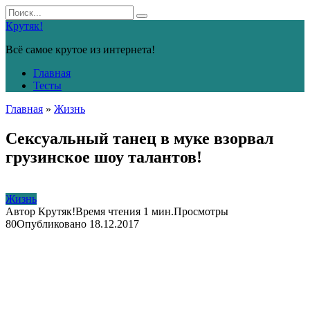
Перейти
Search
к
for:
Крутяк!
контенту
Всё самое крутое из интернета!
Главная
Тесты
Главная
»
Жизнь
Сексуальный танец в муке взорвал
грузинское шоу талантов!
Жизнь
Автор
Крутяк!
Время чтения
1 мин.
Просмотры
80
Опубликовано
18.12.2017