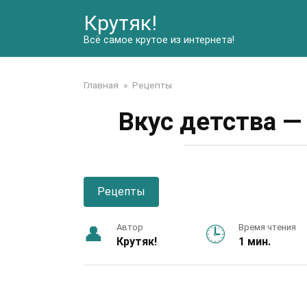
Перейти
Крутяк!
к
контенту
Всё самое крутое из интернета!
Главная
»
Рецепты
Вкус детства —
Рецепты
Автор
Время чтения
Крутяк!
1 мин.