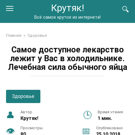
Перейти
Крутяк!
к
контенту
Всё самое крутое из интернета!
Главная
»
Здоровье
Самое доступное лекарство
лежит у Вас в холодильнике.
Лечебная сила обычного яйца
Здоровье
Автор
Время чтения
Крутяк!
1 мин.
Просмотры
Опубликовано
80
25.10.2018