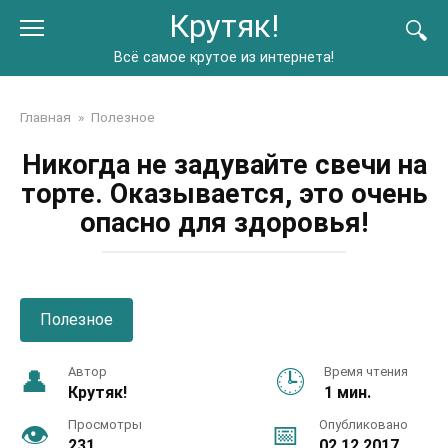
Перейти
Крутяк!
к
контенту
Всё самое крутое из интернета!
Главная
»
Полезное
Никогда не задувайте свечи на
торте. Оказывается, это очень
опасно для здоровья!
Полезное
Автор
Время чтения
Крутяк!
1 мин.
Просмотры
Опубликовано
231
02.12.2017