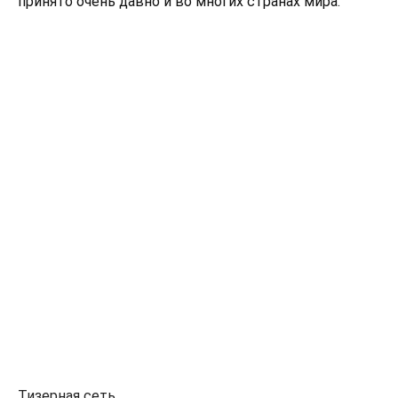
принято очень давно и во многих странах мира.
Тизерная сеть