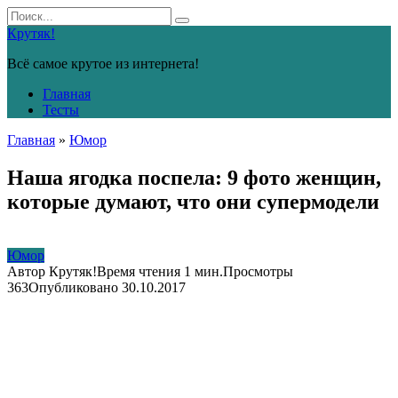
Перейти
Search
к
for:
Крутяк!
контенту
Всё самое крутое из интернета!
Главная
Тесты
Главная
»
Юмор
Наша ягодка поспела: 9 фото женщин,
которые думают, что они супермодели
Юмор
Автор
Крутяк!
Время чтения
1 мин.
Просмотры
363
Опубликовано
30.10.2017