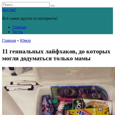
Перейти
Search
к
for:
Крутяк!
контенту
Всё самое крутое из интернета!
Главная
Тесты
Главная
»
Юмор
11 гениальных лайфхаков, до которых
могли додуматься только мамы