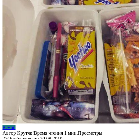
Юмор
Автор
Крутяк!
Время чтения
1 мин.
Просмотры
27
Опубликовано
20.08.2019