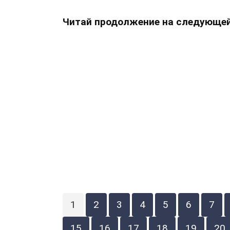
Читай продолжение на следующей
1
2
3
4
5
6
7
15
16
17
18
19
20