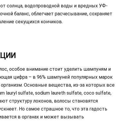
 от солнца, водопроводной воды и вредных УФ-
очной баланс, облегчает расчесывание, сохраняет
вление секущихся кончиков.
КЦИИ
лос, особое внимание стоит уделить шампуням и
ающая цифра – в 96% шампуней популярных марок
организм. Основные вещества, из-за которых все
auryl sulfate, sodium laureth sulfate, coco sulfate,
ют структуру локонов, волосы становятся
ускнеет. Но самое страшное то, что эта гадость
ливается в органах и может вызывать