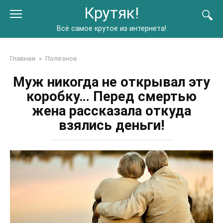
Перейти
Крутяк!
к
контенту
Всё самое крутое из интернета!
Главная
»
Полезное
Муж никогда не открывал эту
коробку… Перед смертью
жена рассказала откуда
взялись деньги!