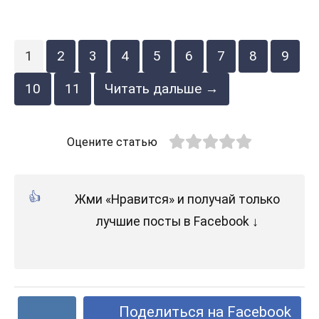
1
2
3
4
5
6
7
8
9
10
11
Читать дальше →
Оцените статью
Жми «Нравится» и получай только
лучшие посты в Facebook ↓
Поделиться на Facebook