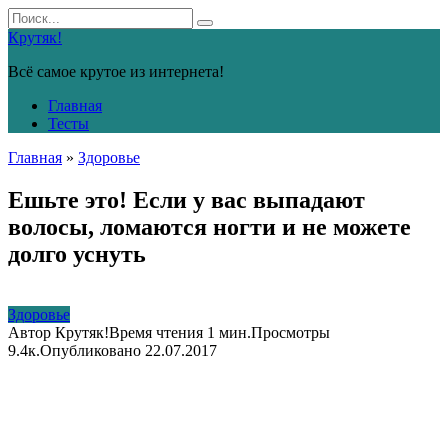
Перейти
Search
к
for:
Крутяк!
контенту
Всё самое крутое из интернета!
Главная
Тесты
Главная
»
Здоровье
Ешьте это! Если у вас выпадают
волосы, ломаются ногти и не можете
долго уснуть
Здоровье
Автор
Крутяк!
Время чтения
1 мин.
Просмотры
9.4к.
Опубликовано
22.07.2017