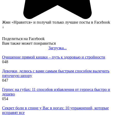
Жми «Нравится» и получай только лучшие посты в Facebook
↓
Поделиться на Facebook
Вам также может понравиться
Загрузка...
Очищение прямой кишки – путь к здоровью и стройности
0
48
Девочки, делюсь с вами самым быстрым способом вылечить
пяточную шпору
0
47
Герпес на губах: 11 способов избавления от герпеса быстро и
дешево
0
54
Секрет боли в спине у Вас в ногах: 10 упражнений, которые
исправят все