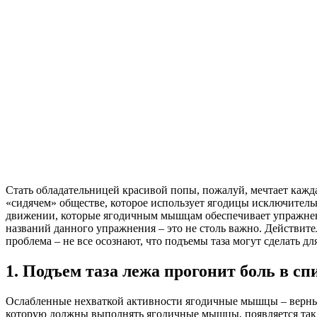
Стать обладательницей красивой попы, пожалуй, мечтает кажд
«сидячем» обществе, которое использует ягодицы исключител
движении, которые ягодичным мышцам обеспечивает упражнени
названий данного упражнения – это не столь важно. Действите
проблема – не все осознают, что подъемы таза могут сделать для
1. Подъем таза лежа прогонит боль в сп
Ослабленные нехваткой активности ягодичные мышцы – верный
которую должны выполнять ягодичные мышцы, появляется так н