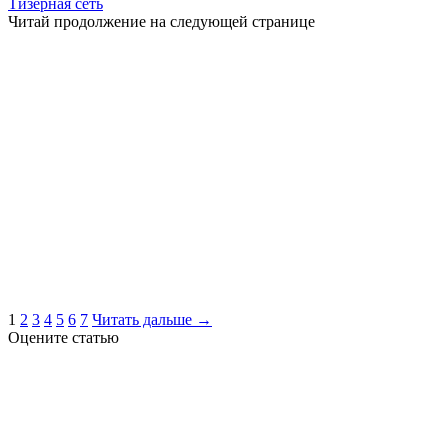
Тизерная сеть
Читай продолжение на следующей странице
1
2
3
4
5
6
7
Читать дальше →
Оцените статью