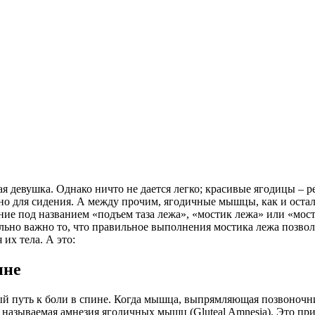
ая девушка. Однако ничто не дается легко; красивые ягодицы –
ьно для сидения. А между прочим, ягодичные мышцы, как и ост
е под названием «подъем таза лежа», «мостик лежа» или «мос
льно важно то, что правильное выполнения мостика лежа позвол
 их тела. А это:
ине
 путь к боли в спине. Когда мышца, выпрямляющая позвоночник
азываемая амнезия ягодичных мышц (Gluteal Amnesia). Это прив