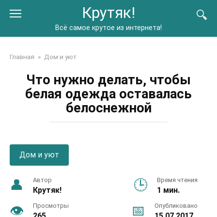
Перейти
Крутяк!
к
контенту
Всё самое крутое из интернета!
Главная
»
Дом и уют
Что нужно делать, чтобы
белая одежда оставалась
белоснежной
Дом и уют
Автор
Время чтения
Крутяк!
1 мин.
Просмотры
Опубликовано
265
15.07.2017