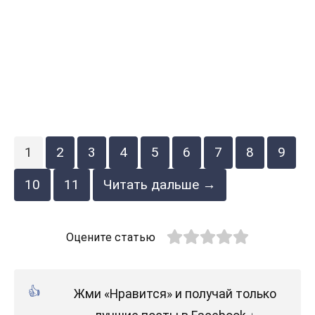
1
2
3
4
5
6
7
8
9
10
11
Читать дальше →
Оцените статью
Жми «Нравится» и получай только