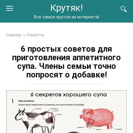
Перейти
Крутяк!
к
контенту
Всё самое крутое из интернета!
Главная
»
Рецепты
6 простых советов для
приготовления аппетитного
супа. Члены семьи точно
попросят о добавке!