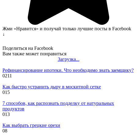
Жми «Нравится» и получай только лучшие посты в Facebook
↓
Поделиться на Facebook
Вам также может понравиться
Загрузка...
Рефинансирование ипотеки. Что необходимо знать заемщику?
0
211
Как быстро устранить дыру в москитной сетке
0
15
7 способов, как распознать подделку от натуральных
продуктов
0
13
Как выбрать грецкие орехи
0
8