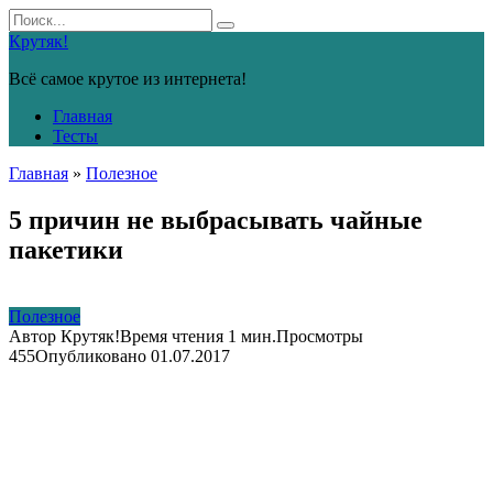
Перейти
Search
к
for:
Крутяк!
контенту
Всё самое крутое из интернета!
Главная
Тесты
Главная
»
Полезное
5 причин не выбрасывать чайные
пакетики
Полезное
Автор
Крутяк!
Время чтения
1 мин.
Просмотры
455
Опубликовано
01.07.2017