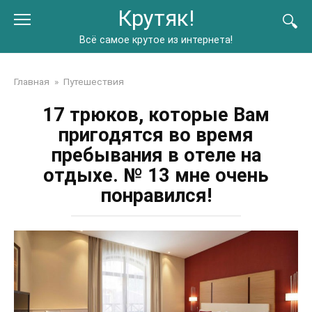
Перейти
Крутяк!
к
контенту
Всё самое крутое из интернета!
Главная
»
Путешествия
17 трюков, которые Вам
пригодятся во время
пребывания в отеле на
отдыхе. № 13 мне очень
понравился!