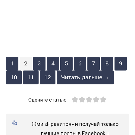
1
2
3
4
5
6
7
8
9
10
11
12
Читать дальше →
Оцените статью
Жми «Нравится» и получай только
лучшие посты в Facebook ↓