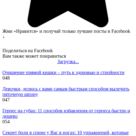
Жми «Нравится» и получай только лучшие посты в Facebook
↓
Поделиться на Facebook
Вам также может понравиться
Загрузка...
Очищение прямой кишки – путь к здоровью и стройности
0
48
Девочки, делюсь с вами самым быстрым способом вылечить
пяточную шпору
0
47
Герпес на губах: 11 способов избавления от герпеса быстро и
дешево
0
54
Секрет боли в спине у Вас в ногах: 10 упражнений, которые