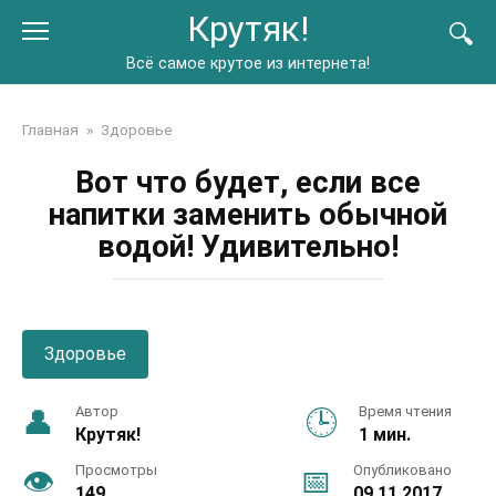
Перейти
Крутяк!
к
контенту
Всё самое крутое из интернета!
Главная
»
Здоровье
Вот что будет, если все
напитки заменить обычной
водой! Удивительно!
Здоровье
Автор
Время чтения
Крутяк!
1 мин.
Просмотры
Опубликовано
149
09.11.2017