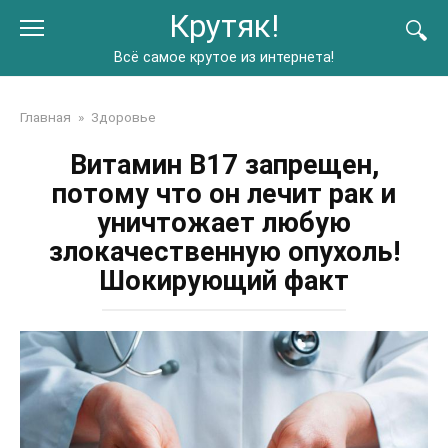
Перейти
Крутяк!
к
контенту
Всё самое крутое из интернета!
Главная
»
Здоровье
Витамин B17 запрещен,
потому что он лечит рак и
уничтожает любую
злокачественную опухоль!
Шокирующий факт