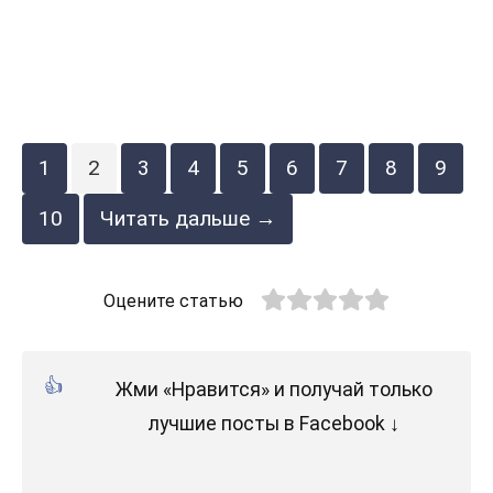
1
2
3
4
5
6
7
8
9
10
Читать дальше →
Оцените статью
Жми «Нравится» и получай только
лучшие посты в Facebook ↓