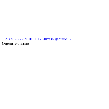
1
2
3
4
5
6
7
8
9
10
11
12
Читать дальше →
Оцените статью