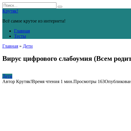
Перейти
Search
к
for:
Крутяк!
контенту
Всё самое крутое из интернета!
Главная
Тесты
Главная
»
Дети
Вирус цифрового слабоумия (Всем родит
Дети
Автор
Крутяк!
Время чтения
1 мин.
Просмотры
163
Опубликова