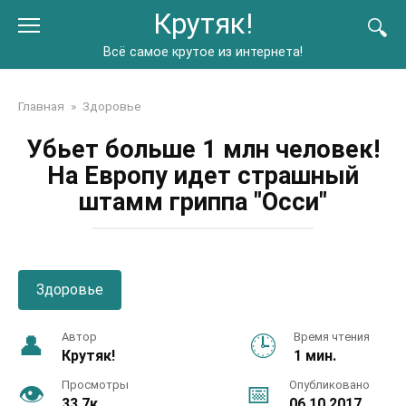
Перейти
Крутяк!
к
контенту
Всё самое крутое из интернета!
Главная
»
Здоровье
Убьет больше 1 млн человек!
На Европу идет страшный
штамм гриппа ″Осси″
Здоровье
Автор
Время чтения
Крутяк!
1 мин.
Просмотры
Опубликовано
33.7к.
06.10.2017