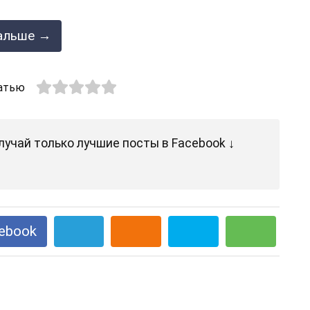
альше →
атью
лучай только лучшие посты в Facebook ↓
ebook