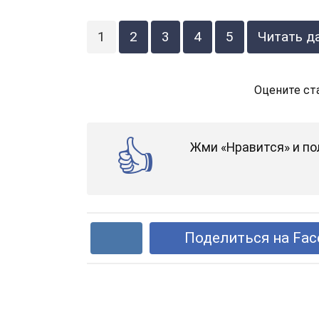
1
2
3
4
5
Читать д
Оцените ст
Жми «Нравится» и по
Поделиться на Fac