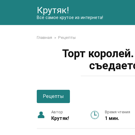
Перейти
Крутяк!
к
контенту
Всё самое крутое из интернета!
Главная
»
Рецепты
Торт королей.
съедает
Рецепты
Автор
Время чтения
Крутяк!
1 мин.