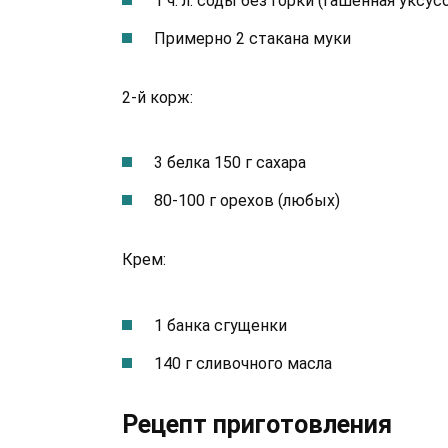
1 ч. л. соды без горки (гашенная уксус
Примерно 2 стакана муки
2-й корж:
3 белка 150 г сахара
80-100 г орехов (любых)
Крем:
1 банка сгущенки
140 г сливочного масла
Рецепт приготовления