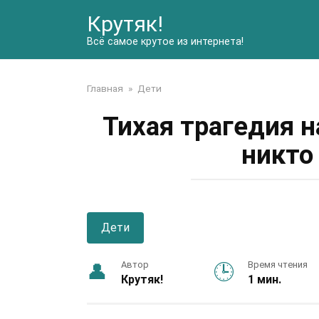
Перейти
Крутяк!
к
контенту
Всё самое крутое из интернета!
Главная
»
Дети
Тихая трагедия н
никто
Дети
Автор
Время чтения
Крутяк!
1 мин.