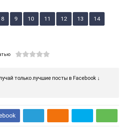
8
9
10
11
12
13
14
атью
лучай только лучшие посты в Facebook ↓
ebook