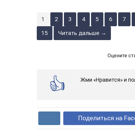
1
2
3
4
5
6
7
15
Читать дальше →
Оцените ст
Жми «Нравится» и по
Поделиться на Fac