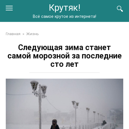
Перейти
Крутяк!
к
контенту
Всё самое крутое из интернета!
Главная
»
Жизнь
Следующая зима станет
самой морозной за последние
сто лет