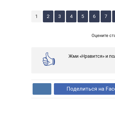
1
2
3
4
5
6
7
Оцените ст
Жми «Нравится» и по
Поделиться на Fac