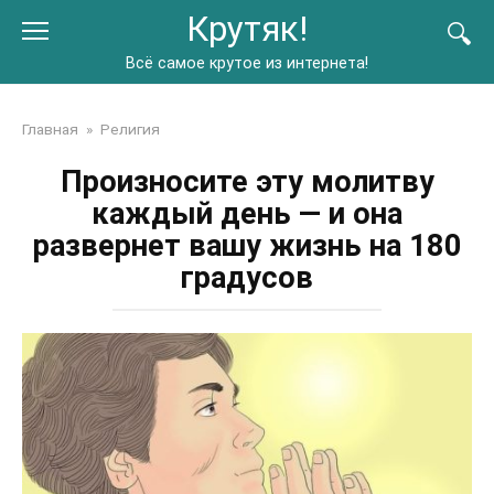
Перейти
Крутяк!
к
контенту
Всё самое крутое из интернета!
Главная
»
Религия
Произносите эту молитву
каждый день — и она
развернет вашу жизнь на 180
градусов