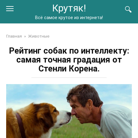
Перейти
Крутяк!
к
контенту
Всё самое крутое из интернета!
Главная
»
Животные
Рейтинг собак по интеллекту:
самая точная градация от
Стенли Корена.