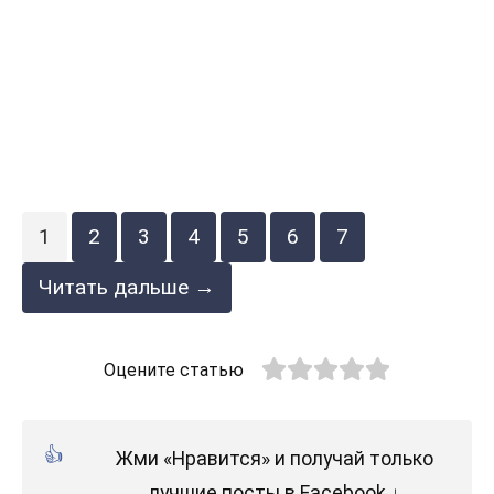
1
2
3
4
5
6
7
Читать дальше →
Оцените статью
Жми «Нравится» и получай только
лучшие посты в Facebook ↓