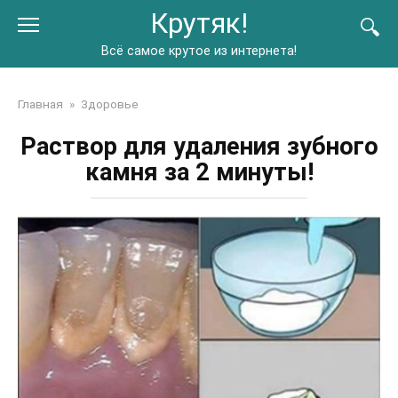
Перейти
Крутяк!
к
контенту
Всё самое крутое из интернета!
Главная
»
Здоровье
Раствор для удаления зубного
камня за 2 минуты!