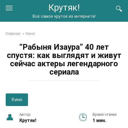
Перейти
Крутяк!
к
контенту
Всё самое крутое из интернета!
Главная
»
Кино
“Рабыня Изаура” 40 лет
спустя: как выглядят и живут
сейчас актеры легендарного
сериала
Кино
Автор
Время чтения
Крутяк!
1 мин.