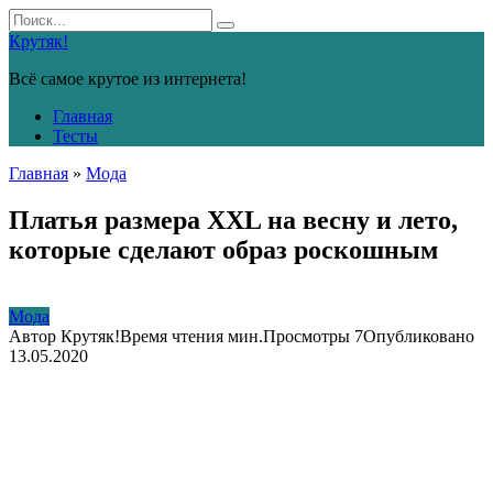
Перейти
Search
к
for:
Крутяк!
контенту
Всё самое крутое из интернета!
Главная
Тесты
Главная
»
Мода
Платья размера XXL на весну и лето,
которые сделают образ роскошным
Мода
Автор
Крутяк!
Время чтения
мин.
Просмотры
7
Опубликовано
13.05.2020