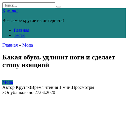
Перейти
Search
к
for:
Крутяк!
контенту
Всё самое крутое из интернета!
Главная
Тесты
Главная
»
Мода
Какая обувь удлинит ноги и сделает
стопу изящной
Мода
Автор
Крутяк!
Время чтения
1 мин.
Просмотры
3
Опубликовано
27.04.2020