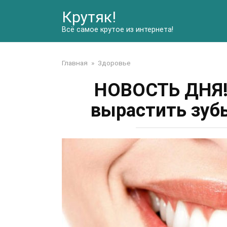
Перейти
Крутяк!
к
контенту
Всё самое крутое из интернета!
Главная
»
Здоровье
НОВОСТЬ ДНЯ!
вырастить зуб