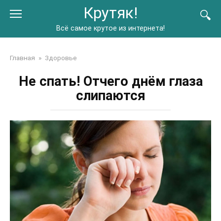
Перейти
Крутяк!
к
контенту
Всё самое крутое из интернета!
Главная
»
Здоровье
Не спать! Отчего днём глаза
слипаются