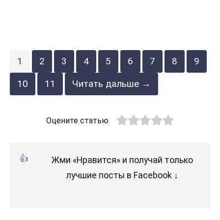
1
2
3
4
5
6
7
8
9
10
11
Читать дальше →
Оцените статью
Жми «Нравится» и получай только
лучшие посты в Facebook ↓