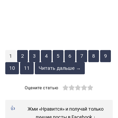
1
2
3
4
5
6
7
8
9
10
11
Читать дальше →
Оцените статью
Жми «Нравится» и получай только
лучшие посты в Facebook ↓