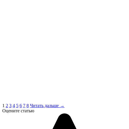
1
2
3
4
5
6
7
8
Читать дальше →
Оцените статью