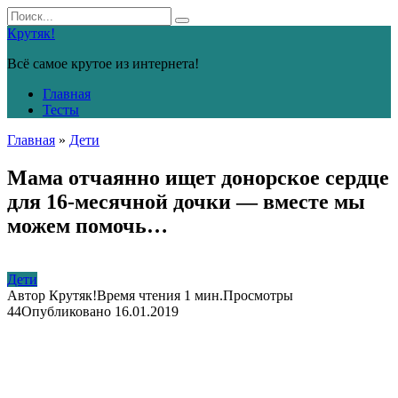
Перейти
Search
к
for:
Крутяк!
контенту
Всё самое крутое из интернета!
Главная
Тесты
Главная
»
Дети
Мама отчаянно ищет донорское сердце
для 16-месячной дочки — вместе мы
можем помочь…
Дети
Автор
Крутяк!
Время чтения
1 мин.
Просмотры
44
Опубликовано
16.01.2019