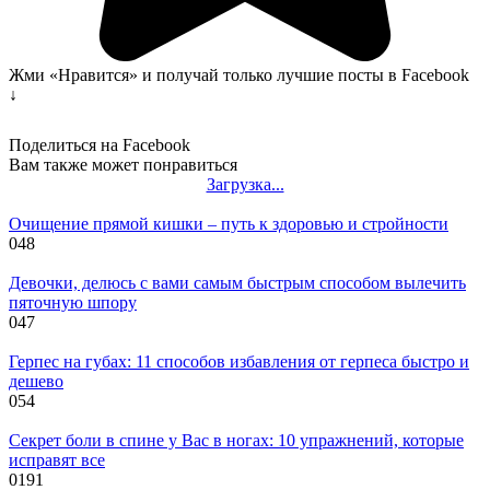
Жми «Нравится» и получай только лучшие посты в Facebook
↓
Поделиться на Facebook
Вам также может понравиться
Загрузка...
Очищение прямой кишки – путь к здоровью и стройности
0
48
Девочки, делюсь с вами самым быстрым способом вылечить
пяточную шпору
0
47
Герпес на губах: 11 способов избавления от герпеса быстро и
дешево
0
54
Секрет боли в спине у Вас в ногах: 10 упражнений, которые
исправят все
0
191