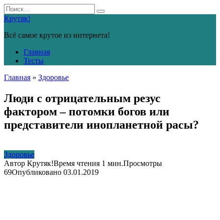
Перейти
Search
к
for:
Крутяк!
контенту
Всё самое крутое из интернета!
Главная
Тесты
Главная
»
Здоровье
Люди с отрицательным резус
фактором – потомки богов или
представители инопланетной расы?
Здоровье
Автор
Крутяк!
Время чтения
1 мин.
Просмотры
69
Опубликовано
03.01.2019