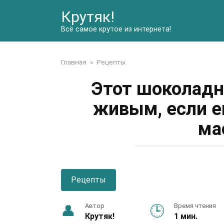
Перейти
Крутяк!
к
контенту
Всё самое крутое из интернета!
Главная
»
Рецепты
Этот шоколадн
живым, если е
ма
Рецепты
Автор
Время чтения
Крутяк!
1 мин.